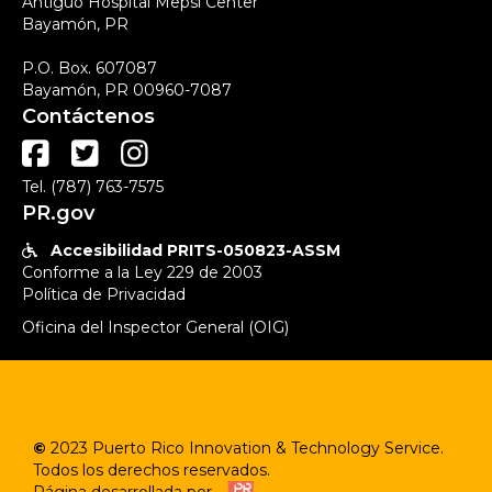
Antiguo Hospital Mepsi Center
Bayamón, PR
P.O. Box. 607087
Bayamón, PR 00960-7087
Contáctenos



Tel. (787) 763-7575
PR.gov
Accesibilidad PRITS-050823-ASSM

Conforme a la Ley 229 de 2003
Política de Privacidad
Oficina del Inspector General (OIG)
©
2023
Puerto Rico Innovation & Technology Service.
Todos los derechos reservados.